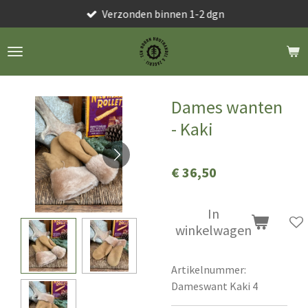
Verzonden binnen 1-2 dgn
Ga
direct
naar
de
hoofdinhoud
Dames wanten
- Kaki
€ 36,50
In
winkelwagen
Artikelnummer:
Dameswant Kaki 4