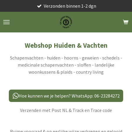
Verzonden binnen 1-2 dgn
Ga
direct
naar
de
hoofdinhoud
Webshop Huiden & Vachten
Schapenvachten - huiden - hoorns - geweien - schedels -
medicinale schapenvachten - sloffen - landelijke
woonkussens & plaids - country living
Hoe kunnen we je helpen? WhatsApp: 06-23284272
Verzenden met Post NL & Track en Trace code
Ruime voorraad & op eerlijke wijze verkregen en gelooid