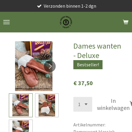
Verzonden binnen 1-2 dgn
Ga
direct
naar
de
hoofdinhoud
Dames wanten
- Deluxe
Bestseller!
€ 37,50
In
winkelwagen
Artikelnummer:
Dameswant klassiek