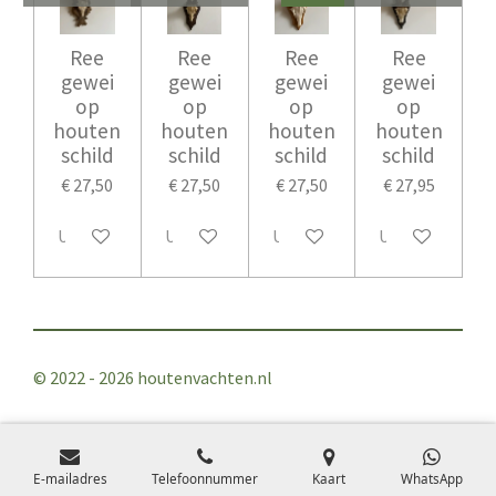
Ree
Ree
Ree
Ree
gewei
gewei
gewei
gewei
op
op
op
op
houten
houten
houten
houten
schild
schild
schild
schild
€ 27,50
€ 27,50
€ 27,50
€ 27,95
Uitverkocht
Uitverkocht
Uitverkocht
Uitverkocht
© 2022 - 2026 houtenvachten.nl
E-mailadres
Telefoonnummer
Kaart
WhatsApp