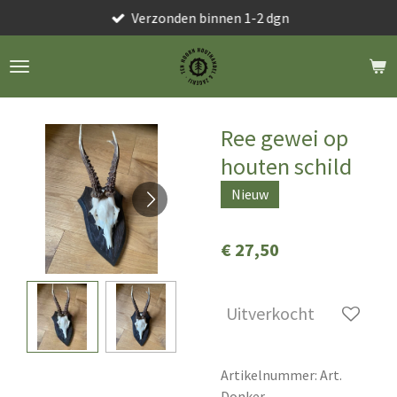
Verzonden binnen 1-2 dgn
Ga
direct
naar
de
hoofdinhoud
Ree gewei op
houten schild
Nieuw
€ 27,50
Uitverkocht
Artikelnummer:
Art.
Donker