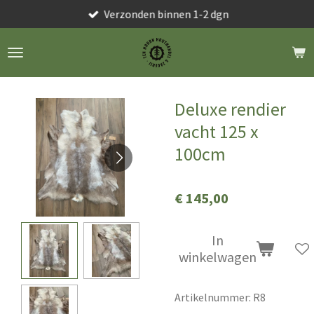
Verzonden binnen 1-2 dgn
Ga
direct
naar
de
hoofdinhoud
Deluxe rendier
vacht 125 x
100cm
€ 145,00
In
winkelwagen
Artikelnummer:
R8