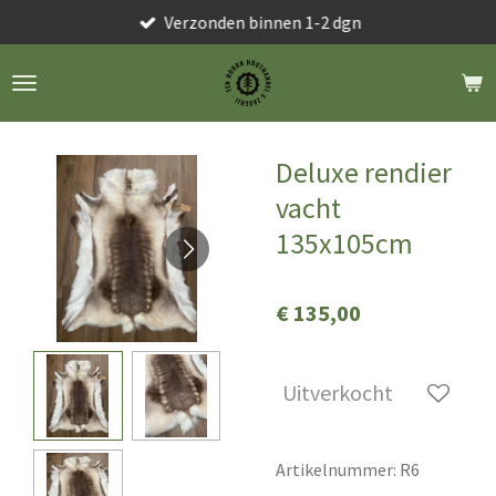
Verzonden binnen 1-2 dgn
Ga
direct
naar
de
hoofdinhoud
Deluxe rendier
vacht
135x105cm
€ 135,00
Uitverkocht
Artikelnummer:
R6