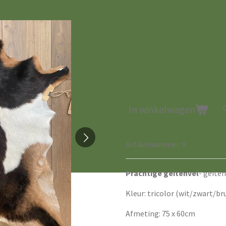
Geit vel - tr
€ 49,95
In winkelwagen
Artikelnummer:
9
Prachtige geitenvel
- geite
Kleur: tricolor (wit/zwart/br
Afmeting: 75 x 60cm