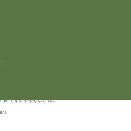
icolor
nhuid
(Capra aegagrus hircus)
uin)