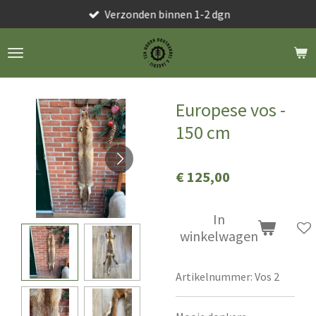
Verzonden binnen 1-2 dgn
Ga
direct
naar
de
hoofdinhoud
Europese vos -
150 cm
€ 125,00
In
winkelwagen
Artikelnummer:
Vos 2