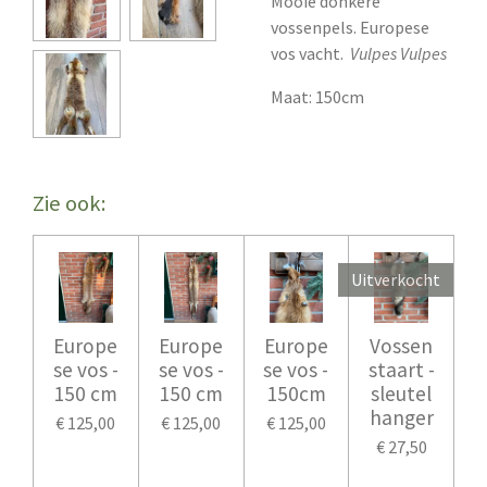
Mooie donkere
vossenpels. Europese
vos vacht.
Vulpes Vulpes
Maat: 150cm
Zie ook:
Uitverkocht
Europe
Europe
Europe
Vossen
se vos -
se vos -
se vos -
staart -
150 cm
150 cm
150cm
sleutel
hanger
€ 125,00
€ 125,00
€ 125,00
€ 27,50