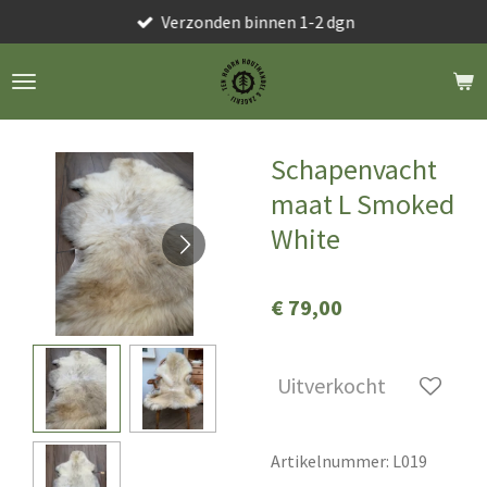
Verzonden binnen 1-2 dgn
Ga
direct
naar
de
hoofdinhoud
Schapenvacht
maat L Smoked
White
€ 79,00
Uitverkocht
Artikelnummer:
L019