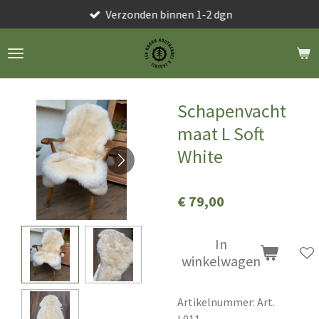
Verzonden binnen 1-2 dgn
Ga
direct
naar
de
hoofdinhoud
Schapenvacht
maat L Soft
White
€ 79,00
In
winkelwagen
Artikelnummer:
Art.