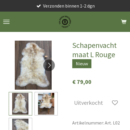
Verzonden binnen 1-2 dgn
Ga
direct
naar
de
hoofdinhoud
Schapenvacht
maat L Rouge
Nieuw
€ 79,00
Uitverkocht
Artikelnummer:
Art. L02