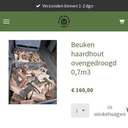
Verzonden binnen 1-2 dgn
Ga
direct
naar
de
hoofdinhoud
Beuken
haardhout
ovengedroogd
0,7m3
€ 160,00
In
winkelwagen